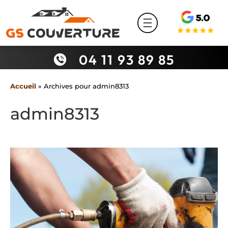
Couvreur à Béziers
04 11 93 89 85
Accueil
»
Archives pour admin8313
admin8313